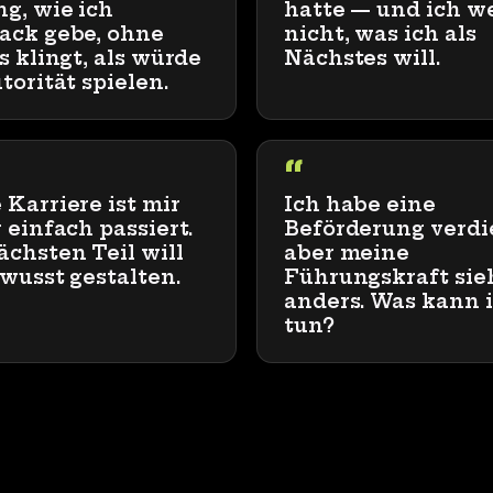
g, wie ich
hatte — und ich w
ack gebe, ohne
nicht, was ich als
s klingt, als würde
Nächstes will.
torität spielen.
“
Karriere ist mir
Ich habe eine
 einfach passiert.
Beförderung verdi
chsten Teil will
aber meine
wusst gestalten.
Führungskraft sie
anders. Was kann 
tun?