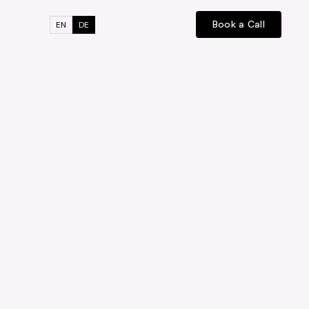
Book a Call
EN
DE